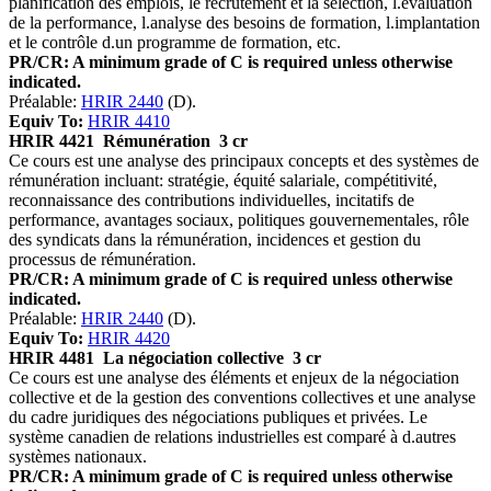
planification des emplois, le recrutement et la sélection, l.évaluation
de la performance, l.analyse des besoins de formation, l.implantation
et le contrôle d.un programme de formation, etc.
PR/CR: A minimum grade of C is required unless otherwise
indicated.
Préalable:
HRIR 2440
(D).
Equiv To:
HRIR 4410
HRIR 4421
Rémunération
3 cr
Ce cours est une analyse des principaux concepts et des systèmes de
rémunération incluant: stratégie, équité salariale, compétitivité,
reconnaissance des contributions individuelles, incitatifs de
performance, avantages sociaux, politiques gouvernementales, rôle
des syndicats dans la rémunération, incidences et gestion du
processus de rémunération.
PR/CR: A minimum grade of C is required unless otherwise
indicated.
Préalable:
HRIR 2440
(D).
Equiv To:
HRIR 4420
HRIR 4481
La négociation collective
3 cr
Ce cours est une analyse des éléments et enjeux de la négociation
collective et de la gestion des conventions collectives et une analyse
du cadre juridiques des négociations publiques et privées. Le
système canadien de relations industrielles est comparé à d.autres
systèmes nationaux.
PR/CR: A minimum grade of C is required unless otherwise