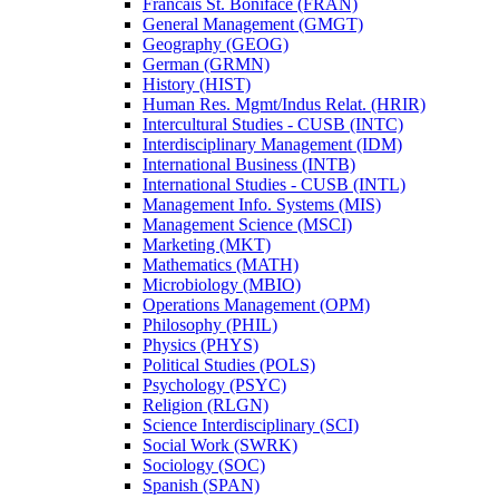
Francais St. Boniface (FRAN)
General Management (GMGT)
Geography (GEOG)
German (GRMN)
History (HIST)
Human Res. Mgmt/​Indus Relat. (HRIR)
Intercultural Studies -​ CUSB (INTC)
Interdisciplinary Management (IDM)
International Business (INTB)
International Studies -​ CUSB (INTL)
Management Info. Systems (MIS)
Management Science (MSCI)
Marketing (MKT)
Mathematics (MATH)
Microbiology (MBIO)
Operations Management (OPM)
Philosophy (PHIL)
Physics (PHYS)
Political Studies (POLS)
Psychology (PSYC)
Religion (RLGN)
Science Interdisciplinary (SCI)
Social Work (SWRK)
Sociology (SOC)
Spanish (SPAN)