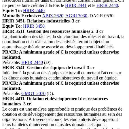
ressources humaines dans un contexte en constant changement. On
ne peut se faire créditer à la fois le
HRIR 2441
et le
HRIR 2440
.
Equiv To:
HRIR 2440
Mutually Exclusive:
ABIZ 2620
,
AGRI 3030
, DAGR 0530
HRIR 3451
Relations industrielles
3 cr
Equiv To:
HRIR 3450
HRIR 3511
Gestion des ressources humaines 2
3 cr
La planification des tâches, la structuration des rôles et du travail, la
coordination et la réalisation des activités feront l'objet d'un
apprentissage théorique associé au développement d'habiletés.
PR/CR: A minimum grade of C is required unless otherwise
indicated.
Préalable:
HRIR 2440
(D).
HRIR 3541
Gestion des équipes de travail
3 cr
Initiation à la gestion des équipes de travail en mettant l'accent sur
les dimensions humaines et administratives du travail en équipe.
PR/CR: A minimum grade of C is required unless otherwise
indicated.
Préalable:
GMGT 2070
(D).
HRIR 4411
Dotation et développement des ressources
humaines
3 cr
Le cours est une analyse approfondie et pratique des problèmes de
dotation et de développement des ressources humaines au sein des
organisations. À travers ce cours, les étudiant(e)s développeront
leurs habiletés d.intervention dans des domains tels que la