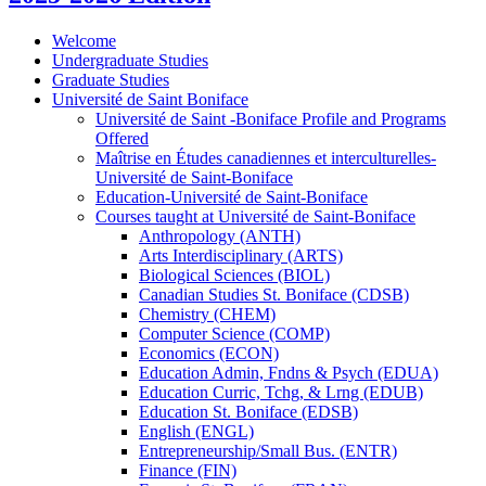
Welcome
Undergraduate Studies
Graduate Studies
Université de Saint Boniface
Université de Saint -​Boniface Profile and Programs
Offered
Maîtrise en Études canadiennes et interculturelles-​
Université de Saint-​Boniface
Education-​Université de Saint-​Boniface
Courses taught at Université de Saint-​Boniface
Anthropology (ANTH)
Arts Interdisciplinary (ARTS)
Biological Sciences (BIOL)
Canadian Studies St. Boniface (CDSB)
Chemistry (CHEM)
Computer Science (COMP)
Economics (ECON)
Education Admin, Fndns &​ Psych (EDUA)
Education Curric, Tchg, &​ Lrng (EDUB)
Education St. Boniface (EDSB)
English (ENGL)
Entrepreneurship/​Small Bus. (ENTR)
Finance (FIN)