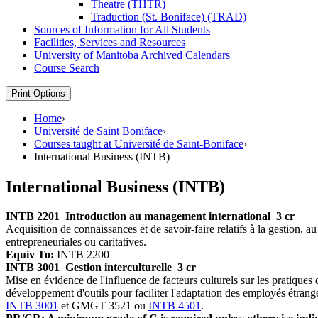
Theatre (THTR)
Traduction (St. Boniface) (TRAD)
Sources of Information for All Students
Facilities, Services and Resources
University of Manitoba Archived Calendars
Course Search
Print Options
Home
›
Université de Saint Boniface
›
Courses taught at Université de Saint-Boniface
›
International Business (INTB)
International Business (INTB)
INTB 2201
Introduction au management international
3 cr
Acquisition de connaissances et de savoir-faire relatifs à la gestion, a
entrepreneuriales ou caritatives.
Equiv To:
INTB 2200
INTB 3001
Gestion interculturelle
3 cr
Mise en évidence de l'influence de facteurs culturels sur les pratiques d
développement d'outils pour faciliter l'adaptation des employés étrange
INTB 3001
et GMGT 3521 ou
INTB 4501
.