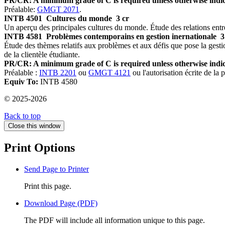
PR/CR: A minimum grade of C is required unless otherwise indic
Préalable:
GMGT 2071
.
INTB 4501
Cultures du monde
3 cr
Un aperçu des principales cultures du monde. Étude des relations entr
INTB 4581
Problèmes contemporains en gestion inernationale
3
Étude des thèmes relatifs aux problèmes et aux défis que pose la gestio
de la clientèle étudiante.
PR/CR: A minimum grade of C is required unless otherwise indic
Préalable :
INTB 2201
ou
GMGT 4121
ou l'autorisation écrite de la
Equiv To:
INTB 4580
© 2025-2026
Back to top
Close this window
Print Options
Send Page to Printer
Print this page.
Download Page (PDF)
The PDF will include all information unique to this page.