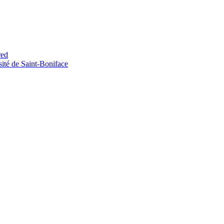
red
sité de Saint-​Boniface