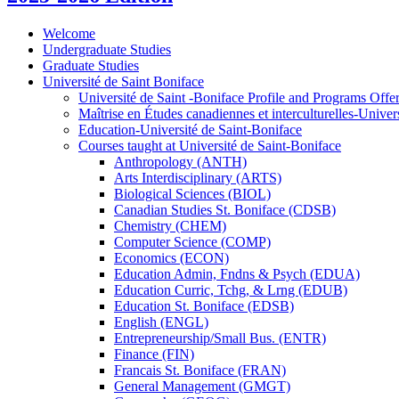
Welcome
Undergraduate Studies
Graduate Studies
Université de Saint Boniface
Université de Saint -​Boniface Profile and Programs Offe
Maîtrise en Études canadiennes et interculturelles-​Univer
Education-​Université de Saint-​Boniface
Courses taught at Université de Saint-​Boniface
Anthropology (ANTH)
Arts Interdisciplinary (ARTS)
Biological Sciences (BIOL)
Canadian Studies St. Boniface (CDSB)
Chemistry (CHEM)
Computer Science (COMP)
Economics (ECON)
Education Admin, Fndns &​ Psych (EDUA)
Education Curric, Tchg, &​ Lrng (EDUB)
Education St. Boniface (EDSB)
English (ENGL)
Entrepreneurship/​Small Bus. (ENTR)
Finance (FIN)
Francais St. Boniface (FRAN)
General Management (GMGT)