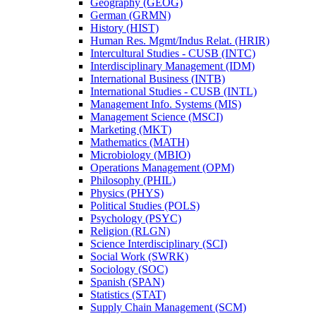
Geography (GEOG)
German (GRMN)
History (HIST)
Human Res. Mgmt/​Indus Relat. (HRIR)
Intercultural Studies -​ CUSB (INTC)
Interdisciplinary Management (IDM)
International Business (INTB)
International Studies -​ CUSB (INTL)
Management Info. Systems (MIS)
Management Science (MSCI)
Marketing (MKT)
Mathematics (MATH)
Microbiology (MBIO)
Operations Management (OPM)
Philosophy (PHIL)
Physics (PHYS)
Political Studies (POLS)
Psychology (PSYC)
Religion (RLGN)
Science Interdisciplinary (SCI)
Social Work (SWRK)
Sociology (SOC)
Spanish (SPAN)
Statistics (STAT)
Supply Chain Management (SCM)