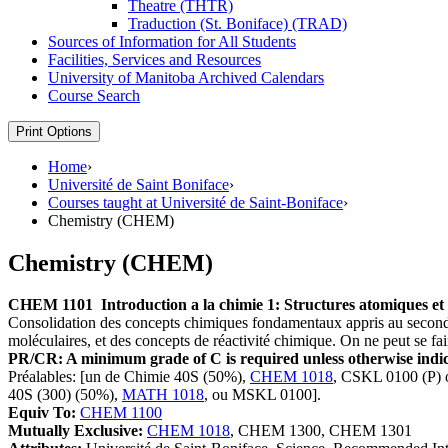
Theatre (THTR)
Traduction (St. Boniface) (TRAD)
Sources of Information for All Students
Facilities, Services and Resources
University of Manitoba Archived Calendars
Course Search
Print Options
Home
›
Université de Saint Boniface
›
Courses taught at Université de Saint-Boniface
›
Chemistry (CHEM)
Chemistry (CHEM)
CHEM 1101
Introduction a la chimie 1: Structures atomiques et
Consolidation des concepts chimiques fondamentaux appris au secondair
moléculaires, et des concepts de réactivité chimique. On ne peut se fai
PR/CR: A minimum grade of C is required unless otherwise indic
Préalables: [un de Chimie 40S (50%),
CHEM 1018
, CSKL 0100 (P) 
40S (300) (50%),
MATH 1018
, ou MSKL 0100].
Equiv To:
CHEM 1100
Mutually Exclusive:
CHEM 1018
, CHEM 1300, CHEM 1301