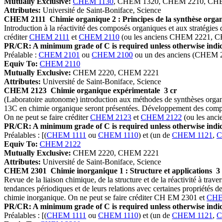
Mutually Exclusive:
CHEM 1130
, CHEM 1320, CHEM 2210, CH
Attributes:
Université de Saint-Boniface, Science
CHEM 2111
Chimie organique 2 : Principes de la synthèse orga
Introduction à la réactivité des composés organiques et aux stratégies
créditer
CHEM 2111
et
CHEM 2110
(ou les anciens CHEM 2221, 
PR/CR: A minimum grade of C is required unless otherwise indic
Préalable :
CHEM 2101
ou
CHEM 2100
ou un des anciens (CHEM
Equiv To:
CHEM 2110
Mutually Exclusive:
CHEM 2220, CHEM 2221
Attributes:
Université de Saint-Boniface, Science
CHEM 2123
Chimie organique expérimentale
3 cr
(Laboratoire autonome) introduction aux méthodes de synthèses organiq
13C en chimie organique seront présentées. Développement des compéte
On ne peut se faire créditer
CHEM 2123
et
CHEM 2122
(ou les an
PR/CR: A minimum grade of C is required unless otherwise indic
Préalables : [(
CHEM 1111
ou
CHEM 1110
) et (un de
CHEM 1121
,
C
Equiv To:
CHEM 2122
Mutually Exclusive:
CHEM 2220, CHEM 2221
Attributes:
Université de Saint-Boniface, Science
CHEM 2301
Chimie inorganique 1 : Structure et applications
3
Revue de la liaison chimique, de la structure et de la réactivité à trav
tendances périodiques et de leurs relations avec certaines propriétés d
chimie inorganique. On ne peut se faire créditer CH EM 2301 et
CHE
PR/CR: A minimum grade of C is required unless otherwise indic
Préalables : [(
CHEM 1111
ou
CHEM 1110
) et (un de
CHEM 1121
,
C