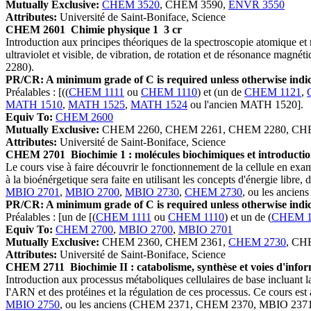
Mutually Exclusive:
CHEM 3520
, CHEM 3590,
ENVR 3550
Attributes:
Université de Saint-Boniface, Science
CHEM 2601
Chimie physique 1
3 cr
Introduction aux principes théoriques de la spectroscopie atomique et 
ultraviolet et visible, de vibration, de rotation et de résonance magnét
2280).
PR/CR: A minimum grade of C is required unless otherwise indic
Préalables : [((
CHEM 1111
ou
CHEM 1110
) et (un de
CHEM 1121
,
MATH 1510
,
MATH 1525
,
MATH 1524
ou l'ancien MATH 1520].
Equiv To:
CHEM 2600
Mutually Exclusive:
CHEM 2260, CHEM 2261, CHEM 2280, CH
Attributes:
Université de Saint-Boniface, Science
CHEM 2701
Biochimie 1 : molécules biochimiques et introductio
Le cours vise à faire découvrir le fonctionnement de la cellule en exam
à la bioénérgetique sera faite en utilisant les concepts d'énergie libr
MBIO 2701
,
MBIO 2700
,
MBIO 2730
,
CHEM 2730
, ou les anc
PR/CR: A minimum grade of C is required unless otherwise indic
Préalables : [un de [(
CHEM 1111
ou
CHEM 1110
) et un de (
CHEM 1
Equiv To:
CHEM 2700
,
MBIO 2700
,
MBIO 2701
Mutually Exclusive:
CHEM 2360, CHEM 2361,
CHEM 2730
, CH
Attributes:
Université de Saint-Boniface, Science
CHEM 2711
Biochimie II : catabolisme, synthèse et voies d'info
Introduction aux processus métaboliques cellulaires de base incluant la
I'ARN et des protéines et la régulation de ces processus. Ce cours e
MBIO 2750
, ou les anciens (CHEM 2371, CHEM 2370, MBIO 23