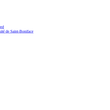
red
sité de Saint-​Boniface