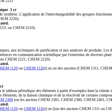
EM 2211
nique
3 cr
 de synthèse. L'application de l'interchangeabilité des groupes fonction
CHEM 2220).
ated.
 2211 ou CHEM 2210).
ues, aux techniques de purification et aux analyses de produits. Les t
nces en communication scientifique par l'entremise de diverses platefo
ciens CHEM 2221, CHEM 2220).
ated.
HEM 1120
ou
CHEM 1126
)] ou un des anciens (CHEM 1311, CHEM
 cr
ers le tableau périodique des éléments à partir d'exemples liant la chimi
es éléments, de la liaison chimique et de la réactivité de certains comp
M 2300
(ou les anciens CHEM 2381, CHEM 2380, CHEM 2401, C
ated.
HEM 1120
ou
CHEM 1126
)] ou [(un des anciens CHEM 1311 ou C