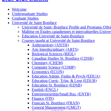
Welcome
Undergraduate Studies
Graduate Studies
Université de Saint Boniface
Université de Saint -​Boniface Profile and Programs Offe
Maîtrise en Études canadiennes et interculturelles-​Univer
Education-​Université de Saint-​Boniface
Courses taught at Université de Saint-​Boniface
Anthropology (ANTH)
Arts Interdisciplinary (ARTS)
Biological Sciences (BIOL)
Canadian Studies St. Boniface (CDSB)
Chemistry (CHEM)
Computer Science (COMP)
Economics (ECON)
Education Admin, Fndns &​ Psych (EDUA)
Education Curric, Tchg, &​ Lrng (EDUB)
Education St. Boniface (EDSB)
English (ENGL)
Entrepreneurship/​Small Bus. (ENTR)
Finance (FIN)
Francais St. Boniface (FRAN)
General Management (GMGT)