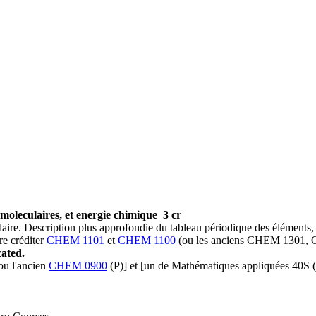
 moleculaires, et energie chimique
3 cr
e. Description plus approfondie du tableau périodique des éléments, de
re créditer
CHEM 1101
et
CHEM 1100
(ou les anciens CHEM 1301,
ated.
ou l'ancien
CHEM 0900
(P)] et [un de Mathématiques appliquées 40S 