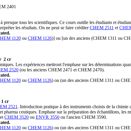
EM 2401
à presque tous les scientifiques. Ce cours outille les étudiants et étudia
terpréter les résultats. On ne peut se faire créditer
CHEM 2511
et
CHEM
ated.
HEM 1120
ou
CHEM 1126
)] ou [un des anciens (CHEM 1311 ou C
e
2 cr
imiques. Les expériences mettront l'emphase sur les déterminations quant
EM 2520
(ou les anciens CHEM 2471 et CHEM 2470).
ated.
HEM 1120
ou
CHEM 1126
) ou (un des anciens CHEM 1311 ou CHE
1 cr
EM 2521
. Introduction pratique à des instruments choisis de la chimie
et pharma ceutiques. Emphase sur la préparation des échantillons, les m
et
CHEM 3520
ou
ENVR 3550
ou l'ancien CHEM 3590.
ated.
HEM 1120
ou
CHEM 1126
) ou (un des anciens CHEM 1311 ou CHEM 