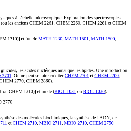
physiques à l'échelle microscopique. Exploration des spectroscopies
(ou les anciens CHEM 2261, CHEM 2260, CHEM 2281 et CHEM
EM 1310)] et [un de
MATH 1230
,
MATH 1501
,
MATH 1500
,
glucides, les acides nucléiques ainsi que les lipides. Une introduction
 2701
. On ne peut se faire créditer
CHEM 2701
et
CHEM 2700
,
, CHEM 2770, CHEM 2860).
1 ou CHEM 1310)] et un de (
BIOL 1031
ou
BIOL 1030
).
O 2770
 la synthèse des molécules biochimiques, la synthèse de I'ADN, de
711
et
CHEM 2710
,
MBIO 2711
,
MBIO 2710
,
CHEM 2750
,