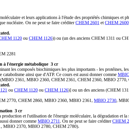
moléculaire et leurs applications à l'étude des propriétés chimiques et 
ique nucléaire. On ne peut se faire créditer
CHEM 2601
et
CHEM 2600
ated.
CHEM 1120
ou
CHEM 1126
)) ou (un des anciens CHEM 1311 ou CH
EM 2281
n à l'énergie métabolique
3 cr
inant les composés biochimiques les plus importants - les protéines, les 
e, de catabolisme ainsi que d'ATP. Ce cours est aussi donner comme
MBIO
iens (MBIO 2361, MBIO 2360, CHEM 2361, CHEM 2360, MBIO 2770
ated.
121
ou
CHEM 1120
ou
CHEM 1126
)] ou un des anciens (CHEM 131
EM 2770, CHEM 2860, MBIO 2360, MBIO 2361,
MBIO 2730
, MBI
rmation
3 cr
 production et l'utilisation de l'énergie moléculaire, la dégradation et
st aussi donner comme
MBIO 2711
. On ne peut se faire créditer
CHEM 2
71, MBIO 2370, MBIO 2780, CHEM 2780).