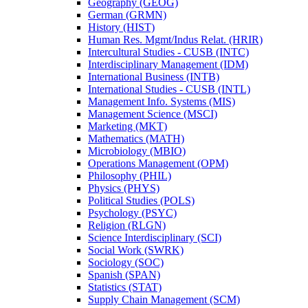
Geography (GEOG)
German (GRMN)
History (HIST)
Human Res. Mgmt/​Indus Relat. (HRIR)
Intercultural Studies -​ CUSB (INTC)
Interdisciplinary Management (IDM)
International Business (INTB)
International Studies -​ CUSB (INTL)
Management Info. Systems (MIS)
Management Science (MSCI)
Marketing (MKT)
Mathematics (MATH)
Microbiology (MBIO)
Operations Management (OPM)
Philosophy (PHIL)
Physics (PHYS)
Political Studies (POLS)
Psychology (PSYC)
Religion (RLGN)
Science Interdisciplinary (SCI)
Social Work (SWRK)
Sociology (SOC)
Spanish (SPAN)
Statistics (STAT)
Supply Chain Management (SCM)