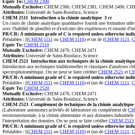
Equiv To:
CHEM 2300
Mutually Exclusive:
CHEM 2380, CHEM 2381, CHEM 2400, CH
Attributes:
Université de Saint-Boniface, Science
CHEM 2511
Introduction a la chimie analytique
3 cr
Un cours de chimie analytique quantitative fournit une formation utile 
avec l'habilité de planifier et d'exécuter des expériences et ensuite d'in
PR/CR: A minimum grade of C is required unless otherwise indic
Préalables : [(
CHEM 1111
ou
CHEM 1110
) et un de (
CHEM 1121
,
C
Equiv To:
CHEM 2510
Mutually Exclusive:
CHEM 2470, CHEM 2471
Attributes:
Université de Saint-Boniface, Science
CHEM 2521
Introduction aux techniques de la chimie analytiqu
Introduction aux techniques traditionnelles et classiques d'analyses ch
spectrophotométrique. On ne peut se faire créditer
CHEM 2521
et
CH
PR/CR: A minimum grade of C is required unless otherwise indic
Préalables : [(
CHEM 1111
ou
CHEM 1110
) et (un de
CHEM 1121
,
C
Equiv To:
CHEM 2520
Mutually Exclusive:
CHEM 2470, CHEM 2471
Attributes:
Université de Saint-Boniface, Science
CHEM 2523
Complément de techniques de la chimie analytique
(Laboratoire autonome) activités de laboratoire en complément de
CH
environnementale, à la chimie alimentaire et aux domaines industriels 
l'interprétation des données. On ne peut se faire créditer
CHEM 2523
PR/CR: A minimum grade of C is required unless otherwise indic
Préalables : [(
CHEM 1111
ou
CHEM 1110
) et (un de
CHEM 1121
,
C