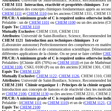
Attributes:
Université de Saint-Boniface, Science, Recommended In
CHEM 1111
Interaction, réactivité et propriétés chimiques
3 cr
Consolidation des concepts chimiques fondamentaux appris au secondair
CHEM 1111
et
CHEM 1110
(ou les anciens CHEM 1311, CHEM 13
PR/CR: A minimum grade of C is required unless otherwise indic
Préalable : un de
CHEM 1101
ou
CHEM 1100
ou un des anciens 
Equiv To:
CHEM 1110
Mutually Exclusive:
CHEM 1310, CHEM 1311
Attributes:
Université de Saint-Boniface, Science, Recommended In
CHEM 1121
Introduction aux techniques chimiques
3 cr
(Laboratoire autonome) Perfectionnement des compétences en matière d'
traitements de données et de communication scientifique. Démonstratio
différentes applications de la chimie. On ne peut se faire créditer
CHE
PR/CR: A minimum grade of C is required unless otherwise indic
Préalables: [(Chimie 40S (70%) ou
CHEM 1018
) et (un de Mathéma
CHEM 1100
, CSKL 0100 (P) ou un des anciens [CHEM 1301, CH
Equiv To:
CHEM 1120
Mutually Exclusive:
CHEM 1122
,
CHEM 1126
, CHEM 1310, CH
Attributes:
Université de Saint-Boniface, Science, Recommended In
CHEM 2101
Chimie organique 1 : Principes de la chimie organ
Introduction aux concepts de liaisons et de réactivité chez les molécu
et
CHEM 2100
,
CHEM 1130
ou (les anciens CHEM 2211, CHEM 2
PR/CR: A minimum grade of C is required unless otherwise indic
Préalable : [(
CHEM 1111
ou
CHEM 1110
) et un de (
CHEM 1121
,
C
Equiv To:
CHEM 2100