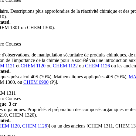
tro Courses
e. Descriptions plus approfondies de la réactivité chimique et des prop
10).
ated.
(CHEM 1301 ou CHEM 1300).
tro Courses
observations, de manipulation sécuritaire de produits chimiques, de ma
n de l'importance de la chimie pour la société via une introduction au
M 1121
et
CHEM 1120
ou
CHEM 1122
ou
CHEM 1126
ou les anci
ated.
tiques pré-calcul 40S (70%), Mathématiques appliquées 40S (70%),
MA
EM 1300, ou
CHEM 0900
(P)].
EM 1311
tro Courses
ique
3 cr
les organiques. Propriétés et préparation des composés organiques renfe
210, CHEM 1320).
ated.
HEM 1120
,
CHEM 1126
)] ou un des anciens [CHEM 1311, CHEM 13