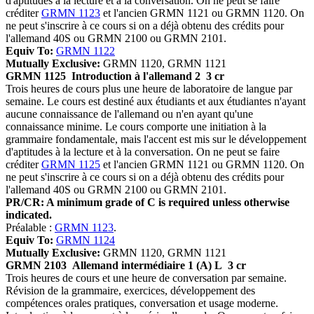
d'aptitudes à la lecture et à la conversation. On ne peut se faire
créditer
GRMN 1123
et l'ancien GRMN 1121 ou GRMN 1120. On
ne peut s'inscrire à ce cours si on a déjà obtenu des crédits pour
l'allemand 40S ou GRMN 2100 ou GRMN 2101.
Equiv To:
GRMN 1122
Mutually Exclusive:
GRMN 1120, GRMN 1121
GRMN 1125
Introduction à l'allemand 2
3 cr
Trois heures de cours plus une heure de laboratoire de langue par
semaine. Le cours est destiné aux étudiants et aux étudiantes n'ayant
aucune connaissance de l'allemand ou n'en ayant qu'une
connaissance minime. Le cours comporte une initiation à la
grammaire fondamentale, mais l'accent est mis sur le développement
d'aptitudes à la lecture et à la conversation. On ne peut se faire
créditer
GRMN 1125
et l'ancien GRMN 1121 ou GRMN 1120. On
ne peut s'inscrire à ce cours si on a déjà obtenu des crédits pour
l'allemand 40S ou GRMN 2100 ou GRMN 2101.
PR/CR: A minimum grade of C is required unless otherwise
indicated.
Préalable :
GRMN 1123
.
Equiv To:
GRMN 1124
Mutually Exclusive:
GRMN 1120, GRMN 1121
GRMN 2103
Allemand intermédiaire 1 (A) L
3 cr
Trois heures de cours et une heure de conversation par semaine.
Révision de la grammaire, exercices, développement des
compétences orales pratiques, conversation et usage moderne.