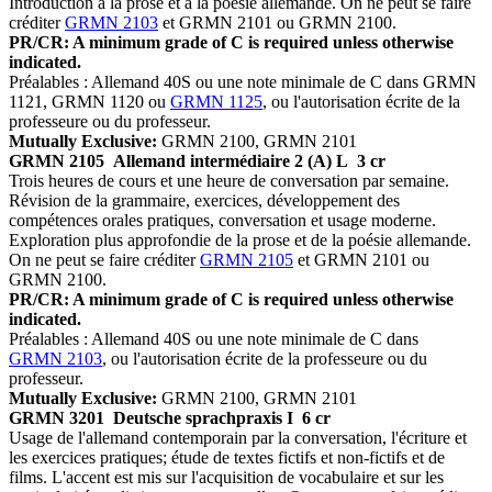
Introduction à la prose et à la poésie allemande. On ne peut se faire
créditer
GRMN 2103
et GRMN 2101 ou GRMN 2100.
PR/CR: A minimum grade of C is required unless otherwise
indicated.
Préalables : Allemand 40S ou une note minimale de C dans GRMN
1121, GRMN 1120 ou
GRMN 1125
, ou l'autorisation écrite de la
professeure ou du professeur.
Mutually Exclusive:
GRMN 2100, GRMN 2101
GRMN 2105
Allemand intermédiaire 2 (A) L
3 cr
Trois heures de cours et une heure de conversation par semaine.
Révision de la grammaire, exercices, développement des
compétences orales pratiques, conversation et usage moderne.
Exploration plus approfondie de la prose et de la poésie allemande.
On ne peut se faire créditer
GRMN 2105
et GRMN 2101 ou
GRMN 2100.
PR/CR: A minimum grade of C is required unless otherwise
indicated.
Préalables : Allemand 40S ou une note minimale de C dans
GRMN 2103
, ou l'autorisation écrite de la professeure ou du
professeur.
Mutually Exclusive:
GRMN 2100, GRMN 2101
GRMN 3201
Deutsche sprachpraxis I
6 cr
Usage de l'allemand contemporain par la conversation, l'écriture et
les exercices pratiques; étude de textes fictifs et non-fictifs et de
films. L'accent est mis sur l'acquisition de vocabulaire et sur les