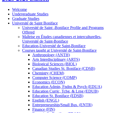
Welcome
Undergraduate Studies
Graduate Studies
Université de Saint Boniface
Université de Saint -​Boniface Profile and Programs
Offered
Maîtrise en Études canadiennes et interculturelles-​
Université de Saint-​Boniface
Education-​Université de Saint-​Boniface
Courses taught at Université de Saint-​Boniface
Anthropology (ANTH)
Arts Interdisciplinary (ARTS)
Biological Sciences (BIOL)
Canadian Studies St. Boniface (CDSB)
Chemistry (CHEM)
Computer Science (COMP)
Economics (ECON)
Education Admin, Fndns &​ Psych (EDUA)
Education Curric, Tchg, &​ Lrng (EDUB)
Education St. Boniface (EDSB)
English (ENGL)
Entrepreneurship/​Small Bus. (ENTR)
Finance (FIN)