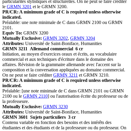
particularités stylistiques et structurelles. On ne peut se faire créditer
le
GRMN 3201
et le GRMN 3200.
PR/CR: A minimum grade of C is required unless otherwise
indicated.
Préalable: une note minimale de C dans GRMN 2100 ou GRMN
2101.
Equiv To:
GRMN 3200
Mutually Exclusive:
GRMN 3202
,
GRMN 3204
Attributes:
Université de Saint-Boniface, Humanities
GRMN 3211
Allemand commercial
6 cr
Initiation, au moyen d'exercices oraux et écrits, au vocabulaire
commercial et aux techniques d'écriture dans le domaine des
affaires. Révision de la grammaire allemande avec l'accent sur la
composition et la conversation appliquées au domaine commercial.
On ne peut se faire créditer
GRMN 3211
et GRMN 3210.
PR/CR: A minimum grade of C is required unless otherwise
indicated.
Préalable: [une note minimale de C dans GRMN 2101 ou GRMN
2100 ou le
GRMN 2110
] ou l'autorisation écrite du professeur ou de
la professeure.
Mutually Exclusive:
GRMN 3230
Attributes:
Université de Saint-Boniface, Humanities
GRMN 3601
Sujets particuliers
3 cr
Contenu variable en fonction des besoins et des intérêts des
étudiantes et des étudiants et de la professeure ou du professeur. On