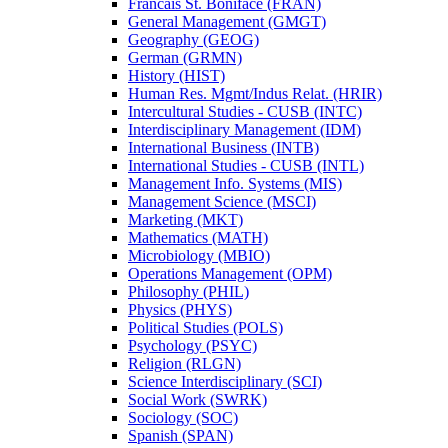
Francais St. Boniface (FRAN)
General Management (GMGT)
Geography (GEOG)
German (GRMN)
History (HIST)
Human Res. Mgmt/​Indus Relat. (HRIR)
Intercultural Studies -​ CUSB (INTC)
Interdisciplinary Management (IDM)
International Business (INTB)
International Studies -​ CUSB (INTL)
Management Info. Systems (MIS)
Management Science (MSCI)
Marketing (MKT)
Mathematics (MATH)
Microbiology (MBIO)
Operations Management (OPM)
Philosophy (PHIL)
Physics (PHYS)
Political Studies (POLS)
Psychology (PSYC)
Religion (RLGN)
Science Interdisciplinary (SCI)
Social Work (SWRK)
Sociology (SOC)
Spanish (SPAN)